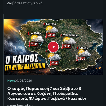
Διαβάστε τα σημερινά
News
07/08/2026
Ο καιρός Παρασκευή 7 και Σάββατο 8
Αυγούστου σε Κοζάνη, Πτολεμαΐδα,
Καστοριά, Φλώρινα, Γρεβενά / kozani.tv
www.kozani.tv