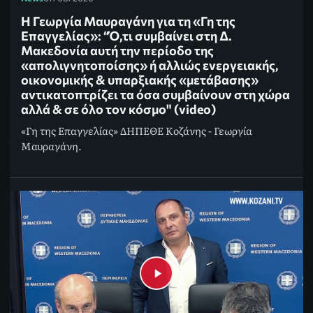
Η Γεωργία Μαυραγάνη για τη «Γη της
Επαγγελίας»: “Ό,τι συμβαίνει στη Δ.
Μακεδονία αυτή την περίοδο της
«απολιγνητοποίσης» ή αλλιώς ενεργειακής,
οικονομικής & υπαρξιακής «μετάβασης»
αντικατοπτρίζει τα όσα συμβαίνουν στη χώρα
αλλά & σε όλο τον κόσμο" (video)
«Γη της Επαγγελίας» ΔΗΠΕΘΕ Κοζάνης - Γεωργία
Μαυραγάνη.