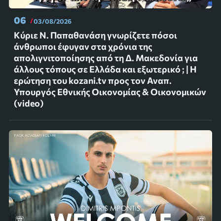
06
03/08/2026
Κύριε Ν. Παπαθανάση γνωρίζετε πόσοι
άνθρωποι έφυγαν στα χρόνια της
απολιγνιτοποίησης από τη Δ. Μακεδονία για
άλλους τόπους σε Ελλάδα και εξωτερικό ; | Η
ερώτηση του kozani.tv προς τον Αναπ.
Υπουργός Εθνικής Οικονομίας & Οικονομικών
(video)