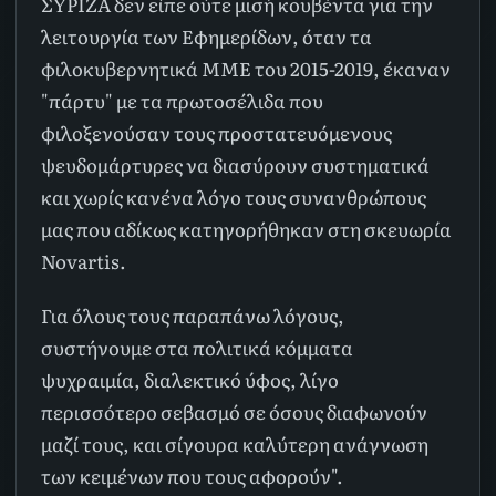
ΣΥΡΙΖΑ δεν είπε ούτε μισή κουβέντα για την
λειτουργία των Εφημερίδων, όταν τα
φιλοκυβερνητικά ΜΜΕ του 2015-2019, έκαναν
"πάρτυ" με τα πρωτοσέλιδα που
φιλοξενούσαν τους προστατευόμενους
ψευδομάρτυρες να διασύρουν συστηματικά
και χωρίς κανένα λόγο τους συνανθρώπους
μας που αδίκως κατηγορήθηκαν στη σκευωρία
Novartis.
Για όλους τους παραπάνω λόγους,
συστήνουμε στα πολιτικά κόμματα
ψυχραιμία, διαλεκτικό ύφος, λίγο
περισσότερο σεβασμό σε όσους διαφωνούν
μαζί τους, και σίγουρα καλύτερη ανάγνωση
των κειμένων που τους αφορούν".