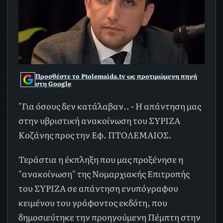
Προσθέστε το Ptolemaida.tv ως προτιμώμενη πηγή
στη Google
"Για όσους δεν κατάλαβαν.. - Η απάντηση μας
στην υβριστική ανακοίνωση του ΣΥΡΙΖΑ
Κοζάνης προς την Εφ. ΠΤΟΛΕΜΑΙΟΣ.
Τεράστια η έκπληξη που μας προξένησε η
"ανακοίνωση" της Νομαρχιακής Επιτροπής
του ΣΥΡΙΖΑ σε απάντηση ενυπόγραφου
κειμένου του γράφοντος εκδότη, που
δημοσιεύτηκε την προηγούμενη Πέμπτη στην