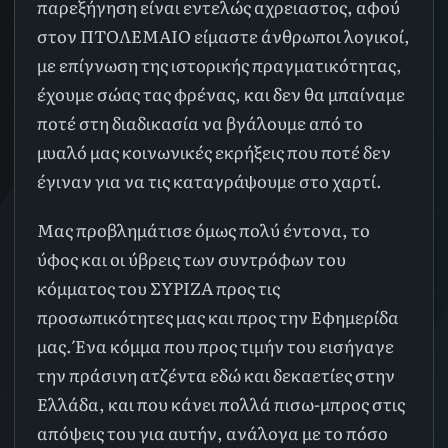
παρεξήγηση είναι εντελώς αχρειαστος, αφού
στον ΠΤΟΛΕΜΑΙΟ είμαστε άνθρωποι λογικοί,
με επίγνωση της ιστορικής πραγματικότητας,
έχουμε σώας τας φρένας, και δεν θα μπαίναμε
ποτέ στη διαδικασία να βγάλουμε από το
μυαλό μας κοινωνικές εκρήξεις που ποτέ δεν
έγιναν για να τις καταγράψουμε στο χαρτί.
Μας προβλημάτισε όμως πολύ έντονα, το
ύφος και οι ύβρεις των συντρόφων του
κόμματος του ΣΥΡΙΖΑ προς τις
προσωπικότητες μας και προς την Εφημερίδα
μας. Ένα κόμμα που προς τιμήν του εισήγαγε
την πράσινη ατζέντα εδώ και δεκαετίες στην
Ελλάδα, και που κάνει πολλά πισω-μπρος στις
απόψεις του για αυτήν, ανάλογα με το πόσο