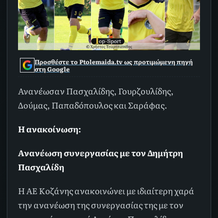
Προσθέστε το Ptolemaida.tv ως προτιμώμενη πηγή
στη Google
Ανανέωσαν Πασχαλίδης, Γουρζουλίδης,
Δούμας, Παπαδόπουλος και Σαράφας.
Η ανακοίνωση:
Ανανέωση συνεργασίας με τον Δημήτρη
Πασχαλίδη
Η ΑΕ Κοζάνης ανακοινώνει με ιδιαίτερη χαρά
την ανανέωση της συνεργασίας της με τον