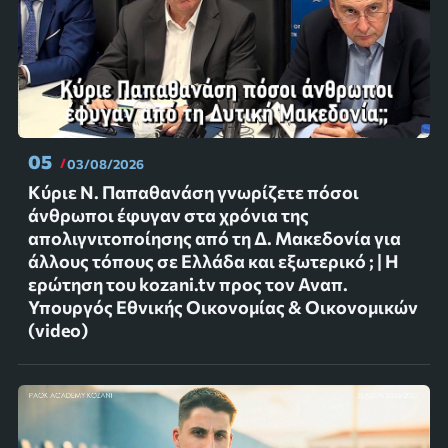
05
03/08/2026
Κύριε Ν. Παπαθανάση γνωρίζετε πόσοι
άνθρωποι έφυγαν στα χρόνια της
απολιγνιτοποίησης από τη Δ. Μακεδονία για
άλλους τόπους σε Ελλάδα και εξωτερικό ; | Η
ερώτηση του kozani.tv προς τον Αναπ.
Υπουργός Εθνικής Οικονομίας & Οικονομικών
(video)