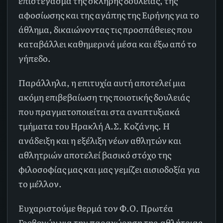
επιστέγασμα της σκληρής δουλειάς, της
αφοσίωσης και της αγάπης της Ειρήνης για το
άθλημα, δικαιώνοντας τις προσπάθειες που
καταβάλλει καθημερινά μέσα και έξω από το
γήπεδο.
Παράλληλα, η επιτυχία αυτή αποτελεί μια
ακόμη επιβεβαίωση της ποιοτικής δουλειάς
που πραγματοποιείται στα αναπτυξιακά
τμήματα του Ηρακλή Α.Σ. Κοζάνης. Η
ανάδειξη και η εξέλιξη νέων αθλητών και
αθλητριών αποτελεί βασικό στόχο της
φιλοσοφίας μας και μας γεμίζει αισιοδοξία για
το μέλλον.
Ευχαριστούμε θερμά τον Φ.Ο. Πρωτέα
Γρεβενών για την παραχώρηση της
αθλήτριας