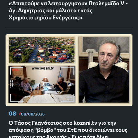
«Απαιτούμε να λειτουργήσουν Πτολεμαΐδα V -
Αγ. Δημήτριος και μάλιστα εκτός
Χρηματιστηρίου Ενέργειας»
08
08/08/2026
Ο Τάσος Γκανάτσιος στο kozani.tv για την
απόφαση "βόμβα" του ΣτΕ που δικαιώνει τους
κατοίκους της Ακρινής - Έως πότε δίνει