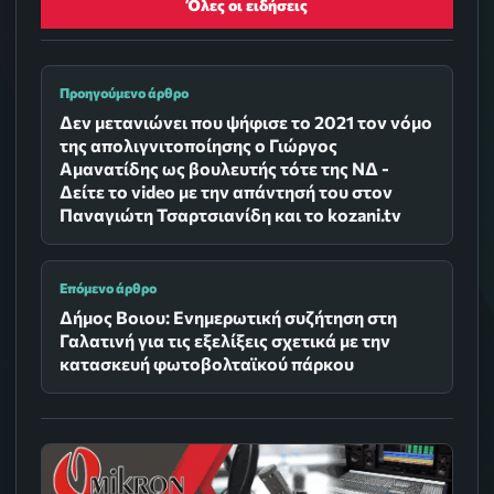
Όλες οι ειδήσεις
Προηγούμενο άρθρο
Δεν μετανιώνει που ψήφισε το 2021 τον νόμο
της απολιγνιτοποίησης ο Γιώργος
Αμανατίδης ως βουλευτής τότε της ΝΔ -
Δείτε το video με την απάντησή του στον
Παναγιώτη Τσαρτσιανίδη και το kozani.tv
Επόμενο άρθρο
Δήμος Βοιου: Ενημερωτική συζήτηση στη
Γαλατινή για τις εξελίξεις σχετικά με την
κατασκευή φωτοβολταϊκού πάρκου