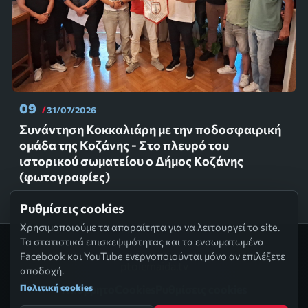
09
31/07/2026
Συνάντηση Κοκκαλιάρη με την ποδοσφαιρική
ομάδα της Κοζάνης - Στο πλευρό του
ιστορικού σωματείου ο Δήμος Κοζάνης
(φωτογραφίες)
Ρυθμίσεις cookies
Χρησιμοποιούμε τα απαραίτητα για να λειτουργεί το site.
Τα στατιστικά επισκεψιμότητας και τα ενσωματωμένα
Facebook και YouTube ενεργοποιούνται μόνο αν επιλέξετε
ptolemaida.tv
αποδοχή.
Πολιτική cookies
Απόρρητο
Cookies
Ρυθμίσεις cookies