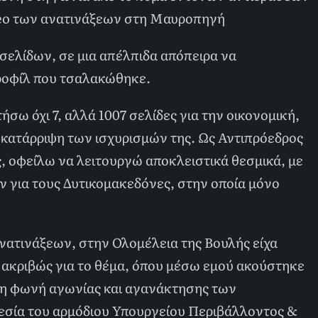
ideo των ανατινάξεων στη Μαυροπηγή
σελίδων, σε μια απέλπιδα απόπειρα να
προφίλ που τσαλακώθηκε.
σω όχι 7, αλλά 1007 σελίδες για την οικονομική,
 κατάρριψη των ισχυρισμών της. Ως Αντιπρόεδρος
, οφείλω να λειτουργώ αποκλειστικά θεσμικά, με
 για τους Δυτικομακεδόνες, στην οποία μόνο
ατινάξεων, στην Ολομέλεια της Βουλής είχα
 ακριβώς για το θέμα, όπου μέσω εμού ακούστηκε
- η φωνή αγωνίας και αγανάκτησης των
εσία του αρμόδιου Υπουργείου Περιβάλλοντος &