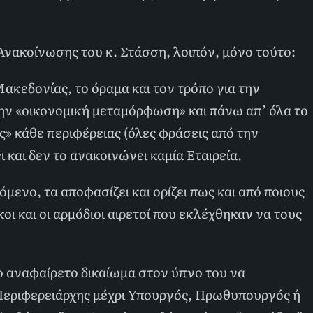
Ανακοίνωσης του κ. Στάσση, λοιπόν, μόνο τούτο:
ακεδονίας, το όραμα και τον τρόπο για την
ην «οικονομική μεταμόρφωση» και πάνω απ’ όλα το
ς» κάθε περιφέρειας (όλες φράσεις από την
 και δεν το ανακοινώνει καμία Εταιρεία.
χόμενο, τα αποφασίζει και ορίζει πως και από ποιους
οι και οι αρμόδιοι αιρετοί που εκλέχθηκαν να τους
ο αναφαίρετο δικαίωμα στον ύπνο του να
ι Περιφερειάρχης μέχρι Υπουργός, Πρωθυπουργός ή