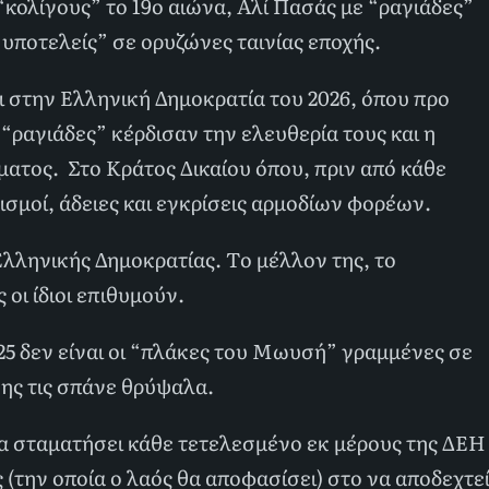
κολίγους” το 19ο αιώνα, Αλί Πασάς με “ραγιάδες”
“υποτελείς” σε ορυζώνες ταινίας εποχής.
ει στην Ελληνική Δημοκρατία του 2026, όπου προ
“ραγιάδες” κέρδισαν την ελευθερία τους και η
ατος. Στο Κράτος Δικαίου όπου, πριν από κάθε
ισμοί, άδειες και εγκρίσεις αρμοδίων φορέων.
Ελληνικής Δημοκρατίας. Το μέλλον της, το
οι ίδιοι επιθυμούν.
025 δεν είναι οι “πλάκες του Μωυσή” γραμμένες σε
νης τις σπάνε θρύψαλα.
να σταματήσει κάθε τετελεσμένο εκ μέρους της ΔΕΗ
 (την οποία ο λαός θα αποφασίσει) στο να αποδεχτε