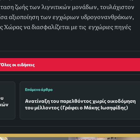
άταση ζωής των λιγνιτικών μονάδων, τουλάχιστον
ίσα αξιοποίηση των εγχώριων υδρογονανθράκων,
 Χώρας να διασφαλίζεται με τις εγχώριες πηγές
Όλες οι ειδήσεις
Επόμενο άρθρο
ου
Ανατίναξη του παρελθόντος χωρίς οικοδόμηση
ικών
του μέλλοντος (Γράφει ο Μάκης Ιωσηφίδης)