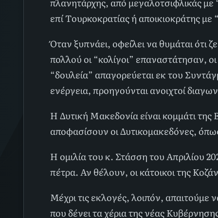
πλανητάρχης, από μεγαλοτσιφλικάς με “
επί Τουρκοκρατίας ή αποικιοκράτης με 
Όταν ξυπνάει, οφείλει να θυμάται ότι ζ
πολλού οι “κολίγοι” επαναστάτησαν, οι 
“δουλεία” απαγορεύεται εκ του Συντάγμ
ενέργεια, προηγούνται ανοιχτοί διαγων
Η Δυτική Μακεδονία είναι κομμάτι της 
αποφασίσουν οι Δυτικομακεδόνες, όπως 
Η ομιλία του κ. Στάσση του Απριλίου 2
πέτρα. Αν θέλουν, οι κάτοικοι της Κοζά
Μέχρι τις εκλογές, λοιπόν, απαιτούμε 
που δένει τα χέρια της νέας Κυβέρνησης