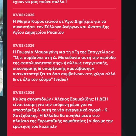
έχουν να μας πούνε πολλά !
07/08/2026
Η Μαρία Καρυστιανού σε Άγιο Δημήτριο για να
συναντήσει τον Σύλλογο Ανέργων και Ανάπτυξης
Αγίου Δημητρίου Ρυακίου
07/08/2026
Η Γεωργία Μαυραγάνη για τη «Γη της Επαγγελίας»:
“Ό,τι συμβαίνει στη Δ. Μακεδονία αυτή την περίοδο
της «απολιγνητοποίσης» ή αλλιώς ενεργειακής,
οικονομικής & υπαρξιακής «μετάβασης»
αντικατοπτρίζει τα όσα συμβαίνουν στη χώρα αλλά
& σε όλο τον κόσμο" (video)
07/08/2026
Καύση σκουπιδιών / Αλέκος Σουμελίδης: Η ΔΕΗ
είναι έτοιμη για την επόμενη μέρα για να
υποστήριξη & αυτή τη νέα ενεργειακή αγορά - Κ.
Χατζηδάκης: Η Ελλάδα θα κινηθεί μέσα στο
πλαίσιο της Ευρωπαϊκής νομοθεσίας | video με την
ερώτηση του kozani.tv