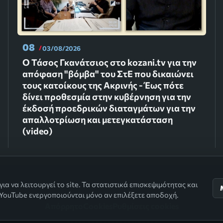
08
03/08/2026
Ο Τάσος Γκανάτσιος στο kozani.tv για την
απόφαση "βόμβα" του ΣτΕ που δικαιώνει
τους κατοίκους της Ακρινής - Έως πότε
δίνει προθεσμία στην κυβέρνηση για την
έκδοσή προεδρικών διαταγμάτων για την
απαλλοτρίωση και μετεγκατάσταση
(video)
α να λειτουργεί το site. Τα στατιστικά επισκεψιμότητας και
YouTube ενεργοποιούνται μόνο αν επιλέξετε αποδοχή.
Απόρρητο
Cookies
Ρυθμίσεις cookies