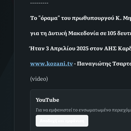
---------
Το "όραμα" του πρωθυπουργού Κ. Μ
για τη Δυτική Μακεδονία σε 105 δευτ
Ήταν 3 Απριλίου 2025 στον ΑΗΣ Kαρδ
www.kozani.tv
- Παναγιώτης Τσαρτ
(video)
YouTube
Για να εμφανιστεί το ενσωματωμένο περιεχόμ
Αποδοχή και εμφάνιση