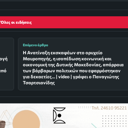
Όλες οι ειδήσεις
Επόμενο άρθρο
Η Ανατίναξη εκσκαφέων στο ορυχείο
λογή
Μαυροπηγής, η ισοπέδωση κοινωνική και
οικονομική της Δυτικής Μακεδονίας, απόρροια
από
των βάρβαρων πολιτικών που εφαρμόστηκαν
για δεκαετίες... | video | γράφει ο Παναγιώτης
Τσαρτσιανίδης