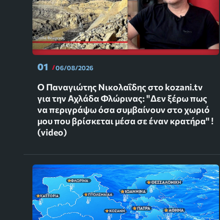
01
06/08/2026
Ο Παναγιώτης Νικολαΐδης στο kozani.tv
για την Αχλάδα Φλώρινας: "Δεν ξέρω πως
να περιγράψω όσα συμβαίνουν στο χωριό
μου που βρίσκεται μέσα σε έναν κρατήρα" !
(video)