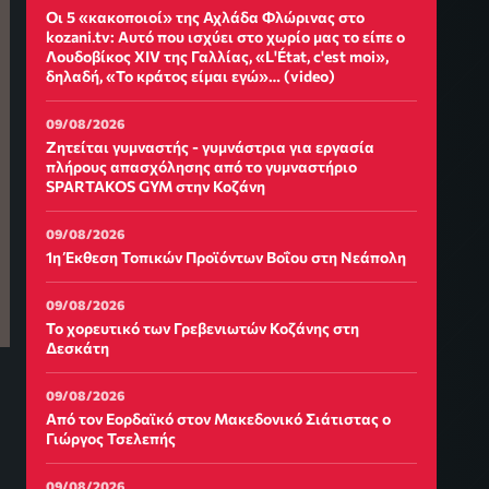
Οι 5 «κακοποιοί» της Αχλάδα Φλώρινας στο
kozani.tv: Αυτό που ισχύει στο χωρίο μας το είπε ο
Λουδοβίκος XIV της Γαλλίας, «L'État, c'est moi»,
δηλαδή, «Το κράτος είμαι εγώ»… (video)
09/08/2026
Ζητείται γυμναστής - γυμνάστρια για εργασία
πλήρους απασχόλησης από το γυμναστήριο
SPARTAKOS GYM στην Κοζάνη
09/08/2026
1η Έκθεση Τοπικών Προϊόντων Βοΐου στη Νεάπολη
09/08/2026
Το χορευτικό των Γρεβενιωτών Κοζάνης στη
Δεσκάτη
09/08/2026
Από τον Εορδαϊκό στον Μακεδονικό Σιάτιστας ο
Γιώργος Τσελεπής
09/08/2026