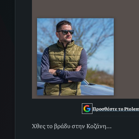
Προσθέστε το Ptolem
Χθες το βράδυ στην Κοζάνη...