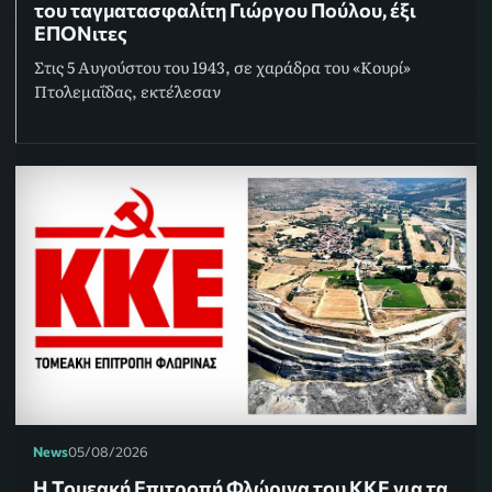
του ταγματασφαλίτη Γιώργου Πούλου, έξι
ΕΠΟΝιτες
Στις 5 Αυγούστου του 1943, σε χαράδρα του «Κουρί»
Πτολεμαΐδας, εκτέλεσαν
News
05/08/2026
Η Τομεακή Επιτροπή Φλώρινα του ΚΚΕ για τα