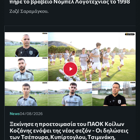
πήρε το βραβείο Νόμπελ Λογοτεχνίας το 1998
Ζοζέ Σαραμάγκου.
News
04/08/2026
Ξεκίνησε η προετοιμασία του ΠΑΟΚ Κοίλων
Κοζάνης ενόψει της νέας σεζόν - Οι δηλώσεις
των Τσέπουρα, Κυπίρτογλου, Τσιμινάκη,