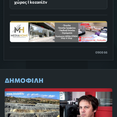
χώρας Ι kozani.tv
0908 66
ΔΗΜΟΦΙΛΗ