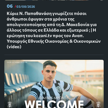
06
03/08/2026
Κύριε Ν. Παπαθανάση γνωρίζετε πόσοι
άνθρωποι έφυγαν στα χρόνια της
απολιγνιτοποίησης από τη Δ. Μακεδονία για
άλλους τόπους σε Ελλάδα και εξωτερικό ; | Η
ερώτηση του kozani.tv προς τον Αναπ.
Υπουργός Εθνικής Οικονομίας & Οικονομικών
(video)