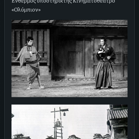
Ένθερμος υποστηρικτής Κινηματοθέατρο
«Ολύμπιον»