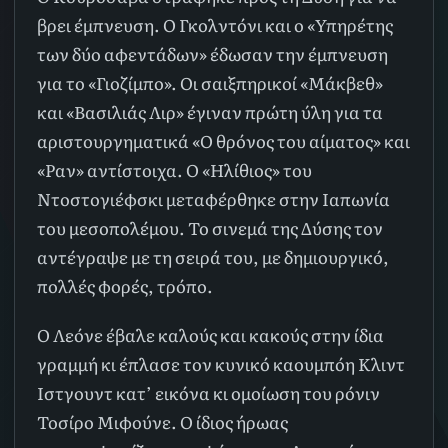
βρει έμπνευση. Ο Γκολντόνι και ο «Υπηρέτης
των δύο αφεντάδων» έδωσαν την έμπνευση
για το «Γιοζίμπο». Οι σαιξπηρικοί «Μάκβεθ»
και «Βασιλιάς Λιρ» έγιναν πρώτη ύλη για τα
αριστουργηματικά «Ο θρόνος του αίματος» και
«Ραν» αντίστοιχα. Ο «Ηλίθιος» του
Ντοστογιέφσκι μεταφέρθηκε στην Ιαπωνία
του μεσοπολέμου. Το σινεμά της Δύσης τον
αντέγραψε με τη σειρά του, με δημιουργικό,
πολλές φορές, τρόπο.
Ο Λεόνε έβαλε καλούς και κακούς στην ίδια
γραμμή κι έπλασε τον κυνικό καουμπόη Κλιντ
Ιστγουντ κατ’ εικόνα κι ομοίωση του ρόνιν
Τοσίρο Μιφούνε. Ο ίδιος ήρωας