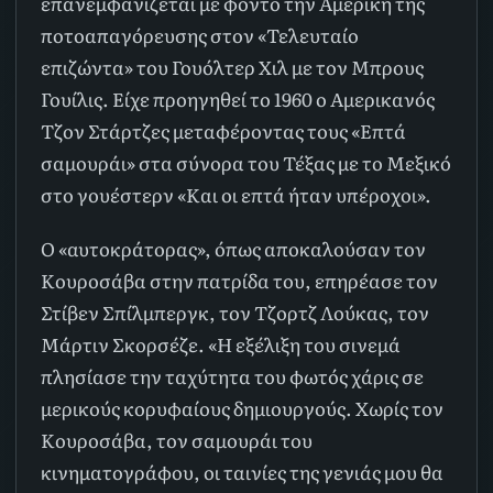
επανεμφανίζεται με φόντο την Αμερική της
ποτοαπαγόρευσης στον «Τελευταίο
επιζώντα» του Γουόλτερ Χιλ με τον Μπρους
Γουίλις. Είχε προηγηθεί το 1960 ο Αμερικανός
Τζον Στάρτζες μεταφέροντας τους «Επτά
σαμουράι» στα σύνορα του Τέξας με το Μεξικό
στο γουέστερν «Και οι επτά ήταν υπέροχοι».
Ο «αυτοκράτορας», όπως αποκαλούσαν τον
Κουροσάβα στην πατρίδα του, επηρέασε τον
Στίβεν Σπίλμπεργκ, τον Τζορτζ Λούκας, τον
Μάρτιν Σκορσέζε. «Η εξέλιξη του σινεμά
πλησίασε την ταχύτητα του φωτός χάρις σε
μερικούς κορυφαίους δημιουργούς. Χωρίς τον
Κουροσάβα, τον σαμουράι του
κινηματογράφου, οι ταινίες της γενιάς μου θα