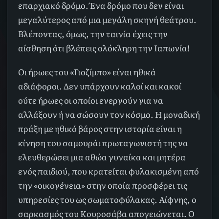
επαρχιακό δρόμο. Ένα δρόμο που δεν είναι
μεγαλύτερος από μια μεγάλη σκηνή θεάτρου.
Βλέποντας, όμως, την ταινία έχεις την
αίσθηση ότι βλέπεις ολόκληρη την Ιαπωνία!
Οι ήρωες του «Γιοζίμπο» είναι ηθικά
αδιάφοροι. Δεν υπάρχουν καλοί και κακοί
ούτε ήρωες οι οποίοι ενεργούν για να
αλλάξουν ή να σώσουν τον κόσμο. Η μοναδική
πράξη με ηθικό βάρος στην ιστορία είναι η
κίνηση του σαμουράι πρωταγωνιστή της να
ελευθερώσει μια αθώα γυναίκα και μητέρα
ενός παιδιού, που κρατείται φυλακισμένη από
την «οικογένεια» στην οποία προσφέρει τις
υπηρεσίες του ως σωματοφύλακας. Αίφνης, ο
σαρκασμός του Κουροσάβα απογειώνεται. Ο