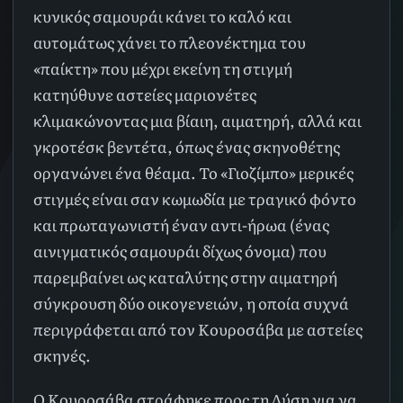
κυνικός σαμουράι κάνει το καλό και
αυτομάτως χάνει το πλεονέκτημα του
«παίκτη» που μέχρι εκείνη τη στιγμή
κατηύθυνε αστείες μαριονέτες
κλιμακώνοντας μια βίαιη, αιματηρή, αλλά και
γκροτέσκ βεντέτα, όπως ένας σκηνοθέτης
οργανώνει ένα θέαμα. Το «Γιοζίμπο» μερικές
στιγμές είναι σαν κωμωδία με τραγικό φόντο
και πρωταγωνιστή έναν αντι-ήρωα (ένας
αινιγματικός σαμουράι δίχως όνομα) που
παρεμβαίνει ως καταλύτης στην αιματηρή
σύγκρουση δύο οικογενειών, η οποία συχνά
περιγράφεται από τον Κουροσάβα με αστείες
σκηνές.
Ο Κουροσάβα στράφηκε προς τη Δύση για να