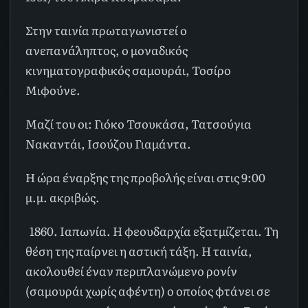
Στην ταινία πρωταγωνιστεί ο
ανεπανάληπτος, ο μοναδικός
κινηματογραφικός σαμουράι, Τοσίρο
Μιφούνε.
Μαζί του οι: Γιόκο Τσουκάσα, Τατσούγια
Νακαντάι, Ισούζου Γιαμάντα.
Η ώρα έναρξης της προβολής είναι στις 9:00
μ.μ. ακριβώς.
1860. Ιαπωνία. Η φεουδαρχία εξατμίζεται. Τη
θέση της παίρνει η αστική τάξη. Η ταινία,
ακολουθεί έναν περιπλανώμενο ρονίν
(σαμουράι χωρίς αφέντη) ο οποίος φτάνει σε