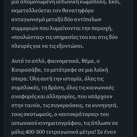
μια απομονωμένη ιαπωνική κωμόπολη. Εκεί,
εκμεταλλεύεται τον θανατηφόρο
ανταγωνισμό μεταξύ δύο αντίπαλων
συμμοριών που λυμαίνονται την περιοχή,
«πουλώντας» τις υπηρεσίες του και στις δύο
πλευρές για να τις εξοντώσει.
Αυτό το απλό, φαινομενικά, θέμα, ο
Κουρασάβα, το μετέτρεψε σε μια λαϊκή
όπερα. Όλη αυτή την ιστορία, όλες τις
συμπλοκές, τη δράση, όλες τις κοινωνικές
αναφορές και αλληγορίες, που υπάρχουν
στην ταινία, τις συγκρούσεις, τα κυνηγητά,
τους σκοτωμούς, ο «αυτοκράτορας» του
ιαπωνικού κινηματογράφου, τις άπλωσε σε
μόλις 400-500 τετραγωνικά μέτρα! Σε έναν