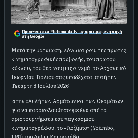
Προσθέστε το Ptolemaida.tv ως προτιμώμενη πηγή
στη Google
Μετά την ματαίωση, λόγω καιρού, της πρώτης
κινηματογραφικής προβολής, του πρώτου
κύκλου, του θερινού μας σινεμά, το Αρχοντικό
Γεωργίου Τιάλιου σας υποδέχεται αυτή την
Τετάρτη 8 Ιουλίου 2026
στην «Αυλή των Ασμάτων και των Θεαμάτων,
για να παρακολουθήσουμε ένα από τα
αριστουργήματα του παγκόσμιου
κινηματογράφου, το «Γιοζίμπο» (Yojimbo,
1961) του Ακίρα Κουρασάβα.