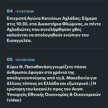
04
31/07/2026
Επιτροπή Αγώνα Κατοίκων Αχλάδας: Σήμερα
στις 10:30, στα Δικαστήρια Φλώρινας, οι πέντε
Αχλαδιώτες που συνελήφθησαν χθες
καλούνται να απολογηθούν ενώπιον του
Εισαγγελέα.
05
03/08/2026
Κύριε Ν. Παπαθανάση γνωρίζετε πόσοι
άνθρωποι έφυγαν στα χρόνια της
απολιγνιτοποίησης από τη Δ. Μακεδονία για
άλλους τόπους σε Ελλάδα και εξωτερικό ; | Η
ερώτηση του kozani.tv προς τον Αναπ.
Υπουργός Εθνικής Οικονομίας & Οικονομικών
(video)