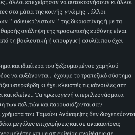
ς , άλλοι επεχείρησαν να αυτοκτονήσουν κι άλλοι
ες στα μάτια της κοινής γνώμης , άλλοι
 ‘’ αδιευκρίνιστων ‘’ της δικαιοσύνης ή με τα
 ευθαρσής ανάληψη της προσωπικής ευθύνης είναι
πό τη βουλευτική ή υπουργική ασυλία που έχει
ημα και ιδιαίτερα του ξεζουμισμένου χαμηλού
χρέος να αυξάνονται , έχουμε το τραπεζικό σύστημα
ζει υπερκέρδη κι έχει κλειστές τις κάνουλες στη
ει και κλείνει. Τα πρωτογενή υπερπλεονάσματα
η των πολιτών και παρουσιάζονται σαν
Τα χρήματα του Ταμείου Ανάκαμψης δεν διοχετεύοντα
έκα μεγάλες επιχειρήσεις και σε ανακαινίσεις
ες μελέτες και με απ ευθείας αναθέσεις σε