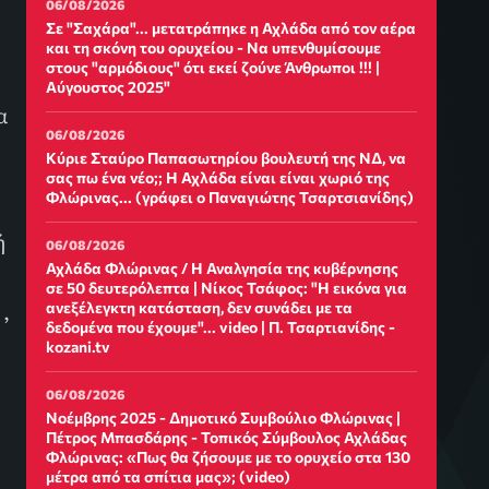
06/08/2026
Σε "Σαχάρα"... μετατράπηκε η Αχλάδα από τον αέρα
και τη σκόνη του ορυχείου - Να υπενθυμίσουμε
στους "αρμόδιους" ότι εκεί ζούνε Άνθρωποι !!! |
Αύγουστος 2025"
α
06/08/2026
Κύριε Σταύρο Παπασωτηρίου βουλευτή της ΝΔ, να
σας πω ένα νέο;; Η Αχλάδα είναι είναι χωριό της
Φλώρινας... (γράφει ο Παναγιώτης Τσαρτσιανίδης)
ή
06/08/2026
Αχλάδα Φλώρινας / Η Αναλγησία της κυβέρνησης
σε 50 δευτερόλεπτα | Νίκος Τσάφος: "Η εικόνα για
 ,
ανεξέλεγκτη κατάσταση, δεν συνάδει με τα
δεδομένα που έχουμε"... video | Π. Τσαρτιανίδης -
kozani.tv
06/08/2026
Νοέμβρης 2025 - Δημοτικό Συμβούλιο Φλώρινας |
Πέτρος Μπασδάρης - Τοπικός Σύμβουλος Αχλάδας
Φλώρινας: «Πως θα ζήσουμε με το ορυχείο στα 130
μέτρα από τα σπίτια μας»; (video)