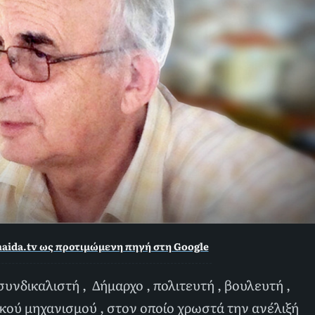
aida.tv ως προτιμώμενη πηγή στη Google
υνδικαλιστή , Δήμαρχο , πολιτευτή , βουλευτή ,
ικού μηχανισμού , στον οποίο χρωστά την ανέλιξή