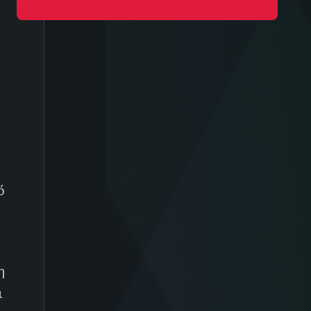
ό
η
ι