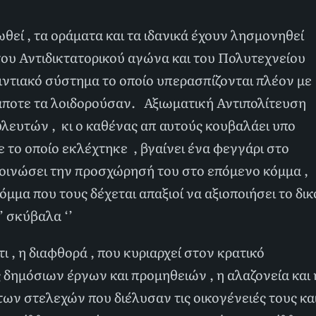
θεί , τα οράματα και τα ιδανικά έχουν λησμονηθεί
 του Αντιδικτατορικού αγώνα και του Πολυτεχνείου
μιντιακό σύστημα το οποίο υπερασπίζονται πλέον με
κάποτε τα λοιδορούσαν. Αξιωματική Αντιπολίτευση
λευτών , κι ο καθένας απ αυτούς κουβαλάει υπο
ε το οποίο εκλέχτηκε , βγαίνει ένα φεγγάρι στο
οινώσει την προσχώρησή του στο επόμενο κόμμα ,
όμμα που τους δέχεται απαξιοί να αξιοποιήσει το δικ
’ σκύβαλα ‘’
 , η διαφθορά , που κυριαρχεί στον κρατικό
ς δημόσιων έργων και προμηθειών , η αλαζονεία και 
ν στελεχών που διέλυσαν τις οικογένειές τους κα