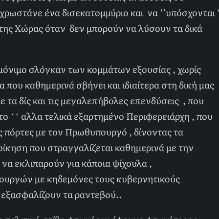
χρωστάνε ένα δισεκατομμύριο και να ‘’υπόσχονται ‘
 της Χώρας όταν δεν μπορούν να λύσουν τα δικά
, μόνιμο σλόγκαν των κομμάτων εξουσίας , χωρίς
α που καθημερινά σβήνει και ιδιαίτερα στη δική μας
ε τα δίς και τις μεγαλεπήβολες επενδύσεις , που
το ΄΄ αλλα τελικά εξαρτημένο Περιφερειάρχη , που
ές πόρτες με τον Πρωθυπουργό , δίνοντας τα
οίκηση που στραγγαλίζεται καθημερινά με την
 να εκλιπαρούν για κάποια ψίχουλα ,
ουργών με κηδεμόνες τους κυβερνητικούς
 εξασφαλίζουν τα ραντεβού..