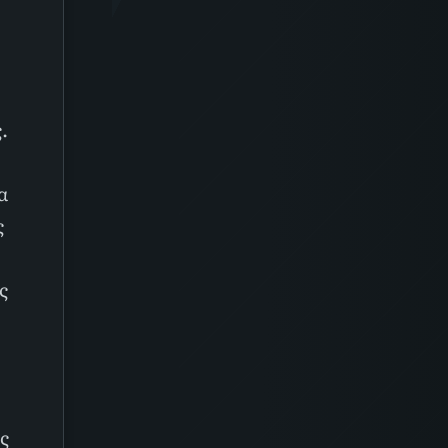
.
α
ς
ς
ς