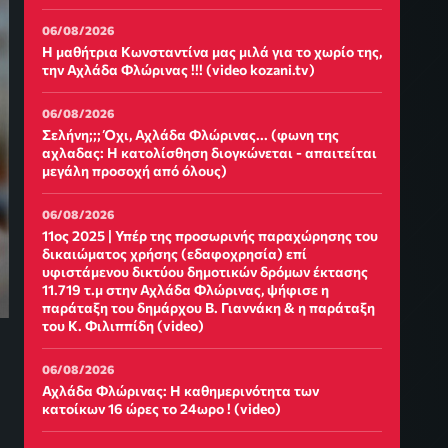
06/08/2026
Η μαθήτρια Κωνσταντίνα μας μιλά για το χωρίο της,
την Αχλάδα Φλώρινας !!! (video kozani.tv)
06/08/2026
Σελήνη;;; Όχι, Αχλάδα Φλώρινας... (φωνη της
αχλαδας: Η κατολίσθηση διογκώνεται - απαιτείται
μεγάλη προσοχή από όλους)
06/08/2026
11ος 2025 | Υπέρ της προσωρινής παραχώρησης του
δικαιώματος χρήσης (εδαφοχρησία) επί
υφιστάμενου δικτύου δημοτικών δρόμων έκτασης
11.719 τ.μ στην Αχλάδα Φλώρινας, ψήφισε η
παράταξη του δημάρχου Β. Γιαννάκη & η παράταξη
του Κ. Φιλιππίδη (video)
06/08/2026
Αχλάδα Φλώρινας: Η καθημερινότητα των
κατοίκων 16 ώρες το 24ωρο ! (video)