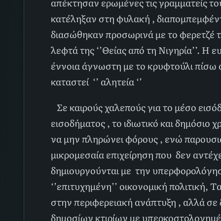
απέκτησαν ερωμένες τις γραμματείς του
κατέληξαν στη φυλακή , διαπομπεμφέντ
διασώθηκαν προσωρινά με το φερετζέ των
λεφτά της ‘’Θείας από τη Νιγηρία’’. Η
έννοια άγνωστη με το κρυφτούλι πίσω α
καταστεί ‘’ αλητεία ‘’
Σε καιρούς χαλεπούς για το μέσο εισόδ
εισοδήματος , το ιδιωτικό και δημόσιο 
να μην πληρώνει φόρους , ενώ παρουσιά
μικρομεσαία επιχείρηση που δεν αντέχ
δημιουργούνται με την υπερφορολόγησ
‘’επιτυχημένη’’ οικονομική πολιτική, 
στην περιφερειακή ανάπτυξη , αλλά σε δ
δημοσίων κτιρίων με υπερκοστολογημέν