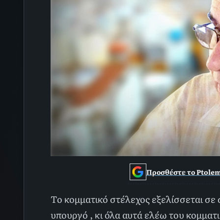
Προσθέστε το Ptolem
Το κομματικό στέλεχος εξελίσσεται σε σ
υπουργό , κι όλα αυτά ελέω του κομματ