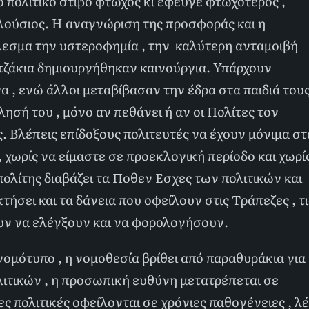
 πολιτικό στίβο φτωχός κι έφευγε φτωχότερος ,
πλούσιος. Η αναγνώριση της προσφοράς και η
λεσμα την υστεροφημία , την καλύτερη ανταμοιβή
ά τζάκια δημιουργήθηκαν καινούργια. Υπάρχουν
α , ενώ άλλοι μεταβίβασαν την έδρα στα παιδιά τους
λησή του , μόνο αν πεθάνει ή αν οι Πολίτες τον
ς. Βλέπεις επίδοξους πολιτευτές να έχουν μόνιμα στ
 χωρίς να είμαστε σε προεκλογική περίοδο και χωρί
πολίτης διαβάζει τα Ποθεν Εσχες των πολιτικών και
τήσει και τα δάνεια που οφείλουν στις Τράπεζες , τι
ουν να ελέγξουν και να φορολογήσουν.
νομότυπο , η νομοθεσία βρίθει από παραθυράκια για
λιτικών , η προσωπική ευθύνη μετατρέπεται σε
ς πολιτικές οφείλονται σε χρόνιες παθογένειες , λέ