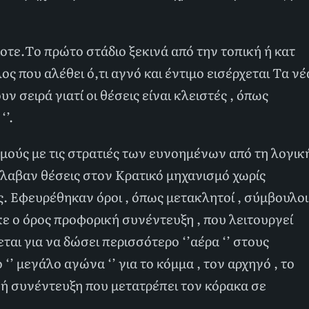
ποτε.Το πρώτο στάδιο ξεκινά από την τοπική ή κατ
ος που αλέθει ό,τι αγνό και έντιμο εισέρχεται Τα νέ
 σειρά γιατί οι θέσεις είναι κλειστές , όπως
’.
ούς με τις στρατιές των ευνοημένων από τη λογικ
τέλαβαν θέσεις στον Κρατικό μηχανισμό χωρίς
ες. Εφευρέθηκαν όροι , όπως μετακλητοί , σύμβουλοι
ε ο όρος προφορική συνέντευξη , που λειτουργεί
εται για να δώσει περισσότερο ‘’αέρα ‘’ στους
‘’ μεγάλο αγώνα ‘’ για το κόμμα , τον αρχηγό , το
ή συνέντευξη που μετατρέπει τον κόρακα σε