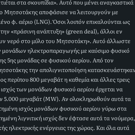
έται στα σκουπίδια». Αυτό που μένει αναγκαστικά
ίες ο Μητσοτάκης αποφάσισε να λειτουργούν με
ένο φ. αέριο (LNG). Όσοι λοιπόν επικαλούνται ως
την «πράσινη ανάπτυξη» (green deal), άλλοι εν
νουν νερό στο μύλο του Μητσοτάκη». Αυτό άλλωστε
ων μονάδων ηλεκτροπαραγωγής με καύσιμο φυσικό
ης 5ης μονάδας σε φυσικού αερίου. Από τον
 Μητσοτάκης την απολιγνιτοποίηση κατασκευάστηκα
ος περίπου 800 μεγαβάτ η καθεμία και άλλες τρεις
α ισχύς των μονάδων φυσικού αερίου έρχεται να
ων 5.000 μεγαβάτ (MW). Αν ολοκληρωθούν αυτά τα
τημένη ισχύς μονάδων φυσικού αερίου γύρω στα
ημένη λιγνιτική ισχύς δεν έφτασε αυτά τα νούμερα
κής ηλεκτρικής ενέργειας της χώρας. Και όλα αυτά