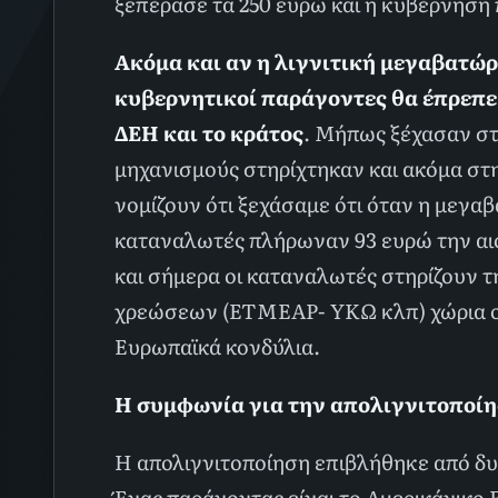
ξεπέρασε τα 250 ευρώ και η κυβέρνηση
Ακόμα και αν η λιγνιτική μεγαβατώρ
κυβερνητικοί παράγοντες θα έπρεπε ν
ΔΕΗ και το κράτος
. Μήπως ξέχασαν στ’
μηχανισμούς στηρίχτηκαν και ακόμα στ
νομίζουν ότι ξεχάσαμε ότι όταν η μεγα
καταναλωτές πλήρωναν 93 ευρώ την αιο
και σήμερα οι καταναλωτές στηρίζουν
χρεώσεων (ΕΤΜΕΑΡ- ΥΚΩ κλπ) χώρια οι
Ευρωπαϊκά κονδύλια.
Η συμφωνία για την απολιγνιτοποίη
Η απολιγνιτοποίηση επιβλήθηκε από δυο
Ένας παράγοντας είναι το Αμερικάνικο 