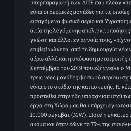
υπερπαραγωγή των ΑΠΕ που πλέον «πετι
είναι οι θερμικές μονάδες για τις οπο
εισαγόμενο φυσικό αέριο και Υγροποιημ
αιτία της λεγόμενης απολιγνιτοποίησης 
γνώση και άλλοι εν αγνοία τους, «ρίχ
επιβεβαιώνεται από τη δημιουργία νέ
αέριο αλλά και η απόφαση μετατροπής τ
Σεπτέμβριο του 2019 που εξήγγειλε ο
τρεις νέες μονάδες φυσικού αερίου ισχύ
είναι στο στάδιο της κατασκευής. Η νέ
προστεθεί στην ήδη υπάρχουσα ισχύ τ
έργα στη Χώρα μας θα υπάρχει εγκατεσ
10.000 μεγαβάτ (MW). Ποτέ η εγκατεστ
ακόμα και όταν έδινε το 75% της συνολι