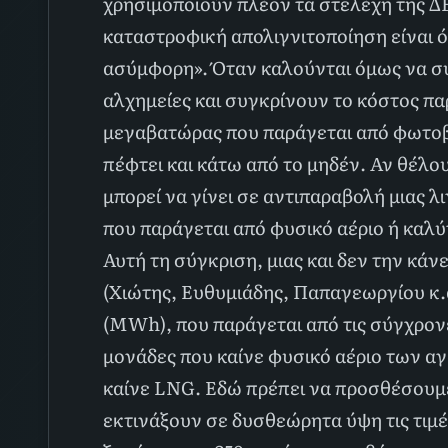
χρησιμοποιούν πλέον τα στελέχη της Δ
καταστροφική απολιγνιτοποίηση είναι ό
ασύμφορη». Όταν καλούνται όμως να σ
αλχημείες και συγκρίνουν το κόστος πα
μεγαβατώρας που παράγεται από φωτοβ
πέφτει και κάτω από το μηδέν. Αν θέλ
μπορεί να γίνει σε αντιπαραβολή μιας 
που παράγεται από φυσικό αέριο ή καλ
Αυτή τη σύγκριση, μιας και δεν την κάν
(Χιώτης, Ευθυμιάδης, Παπαγεωργίου κ.
(MWh), που παράγεται από τις σύγχρονε
μονάδες που καίνε φυσικό αέριο των α
καίνε LNG. Εδώ πρέπει να προσθέσουμ
εκτινάξουν σε δυσθεώρητα ύψη τις τιμέ