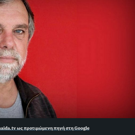
aida.tv ως προτιμώμενη πηγή στη Google