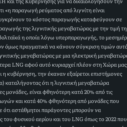
ΕΗ και της Κυβέρνησης για να δικαιολογήσουν την
τι «η παραγωγή ρεύματος από λιγνίτη είναι
υγκρίνουν το κόστος παραγωγής καταφεύγουν σε
ραγωγής της λιγνιτικής μεγαβατώρας με την τιμή τη
ολταϊκά η οποία λόγω υπερπαραγωγής, το μεσημέρ
ουν όμως πραγματικά να κάνουν σύγκριση τιμών αυτ
λιγνιτικής μεγαβατώρας με μια ηλεκτρική μεγαβατώρ
ύτερα LNG αφού αυτό κυριαρχεί πλέον στη Χώρα μας
ει η κυβέρνηση, την έκαναν εξαίρετοι επιστήμονες
α) καταλήγοντας ότι η λιγνιτική μεγαβατώρα
ς μονάδες, είναι φθηνότερη κατά 20% από τις
γωγών και κατά 40% φθηνότερη από μονάδες που
ε ότι αστάθμητοι παράγοντες μπορούν να
ς του φυσικού αερίου και του LNG όπως το 2022 που