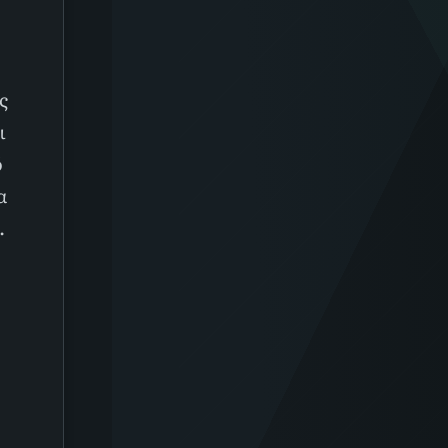
ς
ι
ό
α
.