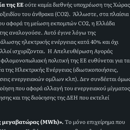
ία της ΕΕ
ούτε καμία διεθνής υποχρέωση της Χώρας
οξειδίου του άνθρακα (CO2). Άλλωστε, στα πλαίσια
που αφορά τη μείωση εκπομπών CO2, η Ελλάδα
της αναλογούσε. Αυτό έγινε λόγω της
άλωσης ηλεκτρικής ενέργειας κατά 40% και όχι
ολλοί ισχυρίζονται. H Απελευθέρωση Αγοράς
 φιλομονοπωλιακή πολιτική της ΕΕ ευθύνεται για τα
α της Ηλεκτρικής Ενέργειας (ιδιωτικοποιήσεις,
ήσεις ενεργειακών ομίλων κλπ). Δεν συνδέεται όμω
ποίηση που αφορά αλλαγή του ενεργειακού μίγματος
ησης και της διοίκησης της ΔΕΗ που εκτελεί
ς μεγαβατώρας (
MWh
)».
Το μόνο επιχείρημα που