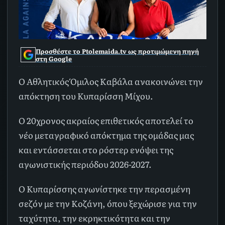
Προσθέστε το Ptolemaida.tv ως προτιμώμενη πηγή
στη Google
Ο Αθλητικός Όμιλος Καβάλα ανακοινώνει την
απόκτηση του Κυπαρίσση Μίχου.
Ο 20χρονος ακραίος επιθετικός αποτελεί το
νέο μεταγραφικό απόκτημα της ομάδας μας
και εντάσσεται στο ρόστερ ενόψει της
αγωνιστικής περιόδου 2026-2027.
Ο Κυπαρίσσης αγωνίστηκε την περασμένη
σεζόν με την Κοζάνη, όπου ξεχώρισε για την
ταχύτητα, την εκρηκτικότητα και την