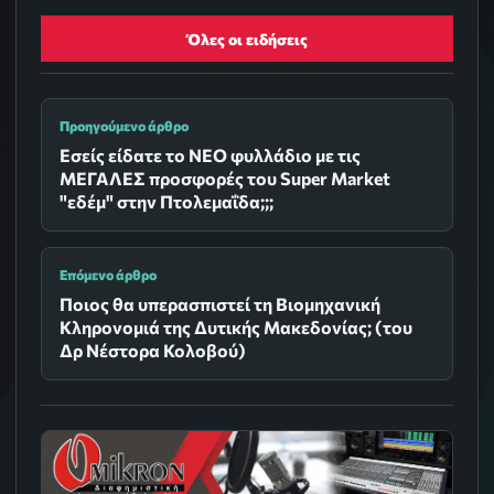
Όλες οι ειδήσεις
Προηγούμενο άρθρο
Εσείς είδατε το ΝΕΟ φυλλάδιο με τις
ΜΕΓΑΛΕΣ προσφορές του Super Market
"εδέμ" στην Πτολεμαΐδα;;;
Επόμενο άρθρο
Ποιος θα υπερασπιστεί τη Βιομηχανική
Κληρονομιά της Δυτικής Μακεδονίας; (του
Δρ Νέστορα Κολοβού)