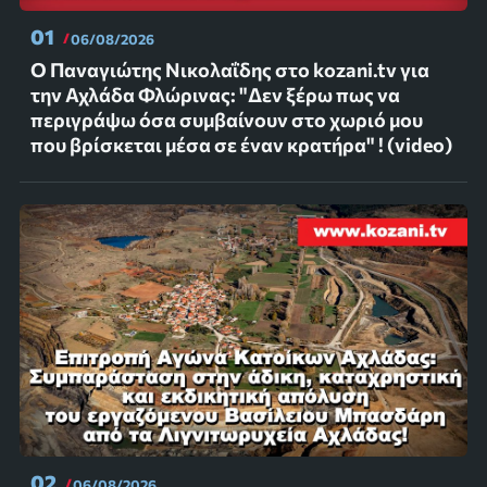
01
06/08/2026
Ο Παναγιώτης Νικολαΐδης στο kozani.tv για
την Αχλάδα Φλώρινας: "Δεν ξέρω πως να
περιγράψω όσα συμβαίνουν στο χωριό μου
που βρίσκεται μέσα σε έναν κρατήρα" ! (video)
02
06/08/2026