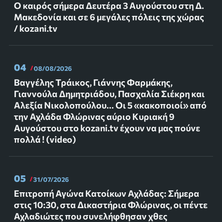
Ο καιρός σήμερα Δευτέρα 3 Αυγούστου στη Δ.
Μακεδονία και σε 6 μεγάλες πόλεις της χώρας
/ kozani.tv
04
08/08/2026
Βαγγέλης Τράικος, Γιάννης Φαρμάκης,
Γιαννούλα Δημητριάδου, Πασχαλία Σιέκρη και
Αλεξία Νικολοπούλου... Οι 5 «κακοποιοί» από
την Αχλάδα Φλώρινας αύριο Κυριακή 9
Αυγούστου στο kozani.tv έχουν να μας πούνε
πολλά ! (video)
05
31/07/2026
Επιτροπή Αγώνα Κατοίκων Αχλάδας: Σήμερα
στις 10:30, στα Δικαστήρια Φλώρινας, οι πέντε
Αχλαδιώτες που συνελήφθησαν χθες