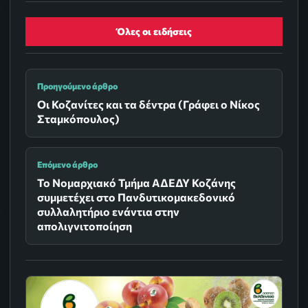
Όλες οι ειδήσεις
Προηγούμενο άρθρο
Οι Κοζανίτες και τα δέντρα (Γράφει ο Νίκος
Σταμκόπουλος)
Επόμενο άρθρο
Το Νομαρχιακό Τμήμα ΑΔΕΔΥ Κοζάνης
συμμετέχει στο Πανδυτικομακεδονικό
συλλαλητήριο ενάντια στην
απολιγνιτοποίηση