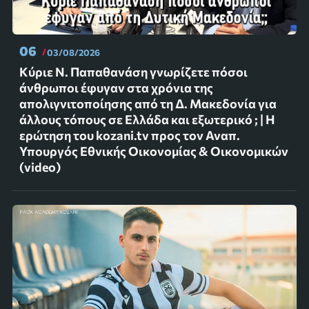
06
03/08/2026
Κύριε Ν. Παπαθανάση γνωρίζετε πόσοι
άνθρωποι έφυγαν στα χρόνια της
απολιγνιτοποίησης από τη Δ. Μακεδονία για
άλλους τόπους σε Ελλάδα και εξωτερικό ; | Η
ερώτηση του kozani.tv προς τον Αναπ.
Υπουργός Εθνικής Οικονομίας & Οικονομικών
(video)