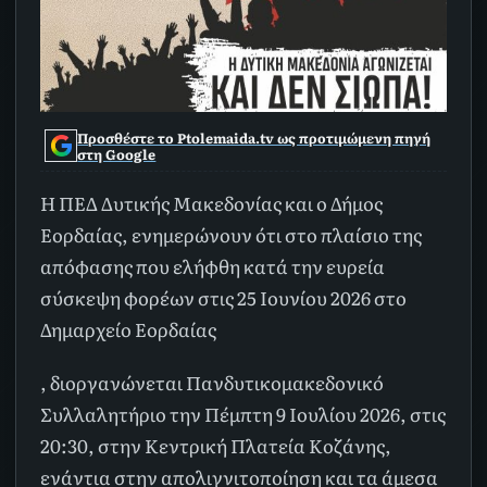
Προσθέστε το Ptolemaida.tv ως προτιμώμενη πηγή
στη Google
Η ΠΕΔ Δυτικής Μακεδονίας και ο Δήμος
Εορδαίας, ενημερώνουν ότι στο πλαίσιο της
απόφασης που ελήφθη κατά την ευρεία
σύσκεψη φορέων στις 25 Ιουνίου 2026 στο
Δημαρχείο Εορδαίας
, διοργανώνεται Πανδυτικομακεδονικό
Συλλαλητήριο την Πέμπτη 9 Ιουλίου 2026, στις
20:30, στην Κεντρική Πλατεία Κοζάνης,
ενάντια στην απολιγνιτοποίηση και τα άμεσα