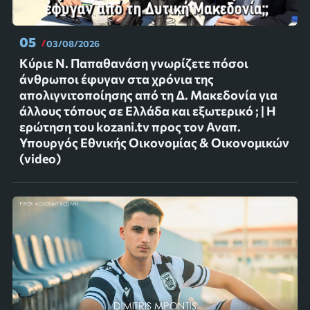
05
03/08/2026
Κύριε Ν. Παπαθανάση γνωρίζετε πόσοι
άνθρωποι έφυγαν στα χρόνια της
απολιγνιτοποίησης από τη Δ. Μακεδονία για
άλλους τόπους σε Ελλάδα και εξωτερικό ; | Η
ερώτηση του kozani.tv προς τον Αναπ.
Υπουργός Εθνικής Οικονομίας & Οικονομικών
(video)