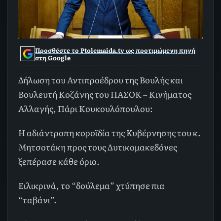
Προσθέστε το Ptolemaida.tv ως προτιμώμενη πηγή
στη Google
Δήλωση του Αντιπροέδρου της Βουλής και
Βουλευτή Κοζάνης του ΠΑΣΟΚ – Κινήματος
Αλλαγής, Πάρι Κουκουλόπουλου:
Η αδιάντροπη κοροϊδία της Κυβέρνησης του κ.
Μητσοτάκη προς τους Δυτικομακεδόνες
ξεπέρασε κάθε όριο.
Ειλικρινά, το “δούλεμα” χτύπησε πια
“ταβάνι”.