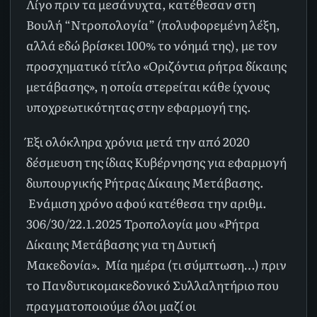
Λίγο πριν τα μεσάνυχτα, κατέθεσαν στη
Βουλή “Ντροπολογία” (πολυφορεμένη λέξη,
αλλά εδώ βρίσκει 100% το νόημά της), με τον
προσχηματικό τίτλο «Οριζόντια ρήτρα δίκαιης
μετάβασης», η οποία στερείται κάθε ίχνους
υποχρεωτικότητας στην εφαρμογή της.
Έξι ολόκληρα χρόνια μετά την από 2020
δέσμευση της ίδιας Κυβέρνησης για εφαρμογή
διυπουργικής Ρήτρας Δίκαιης Μετάβασης.
Ενάμιση χρόνο αφού κατέθεσα την αριθμ.
306/30/22.1.2025 Τροπολογία μου «Ρήτρα
Δίκαιης Μετάβασης για τη Δυτική
Μακεδονία». Μία ημέρα (τι σύμπτωση…) πριν
το Πανδυτικομακεδονικό Συλλαλητήριο που
πραγματοποιούμε όλοι μαζί οι