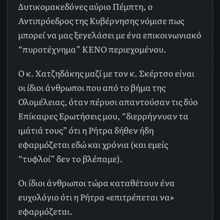
Δυτικομακεδόνες αύριο Πέμπτη, ο
Αντιπρόεδρος της Κυβέρνησης νόμισε πως
μπορεί να μας ξεγελάσει με ένα επικοινωνιακό
“πυροτέχνημα” ΚΕΝΟ περιεχομένου.
Ο κ. Χατζηδάκης μαζί με τον κ. Σκέρτσο είναι
οι ίδιοι άνθρωποι που από το βήμα της
Ολομέλειας, όταν πέρυσι απαντούσαν τις δύο
Επίκαιρες Ερωτήσεις μου, “διερρήγνυαν τα
ιμάτιά τους” ότι η Ρήτρα δήθεν ήδη
εφαρμόζεται εδώ και χρόνια (και εμείς
“τυφλοί” δεν το βλέπαμε).
Οι ίδιοι άνθρωποι τώρα καταθέτουν ένα
ευχολόγιο ότι η Ρήτρα «επιτρέπεται να»
εφαρμόζεται.