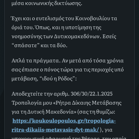
μέσα κοινωνικής δικτύωσης.
Έχει και ο ευτελισμός του Κοινοβουλίου τα
όριά του. Όπως, και η υποτίμηση της
νοημοσύνης των Δυτικομακεδόνων. Εσείς
“σπάσατε” και τα δύο.
Απλά τα πράγματα. Αν μετά από τόσα χρόνια
σας έπιασε ο πόνος τώρα για τις περιοχές υπό
μετάβαση, “ιδού η Ρόδος”:
Αποδεχτείτε την αριθμ. 306/30/22.1.2025
Τροπολογία μου «Ρήτρα Δίκαιης Μετάβασης
για τη Δυτική Μακεδονία» (σας τη θυμίζω:
https://koukoulopoulos.gr/tropologia-
ritra-dikaiis-metavasis-dyt-mak/
), για
υποχρεωτική εφαρμογή της Ρήτρας, την οποία