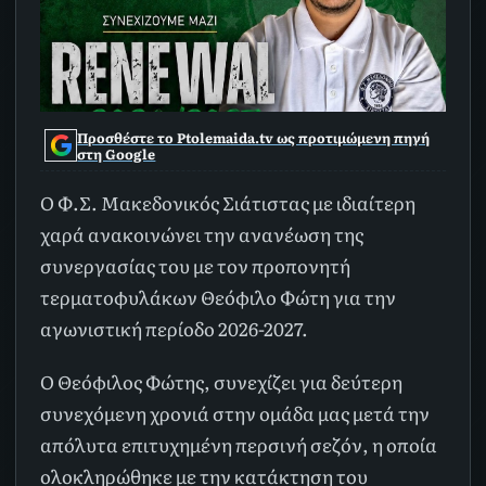
Προσθέστε το Ptolemaida.tv ως προτιμώμενη πηγή
στη Google
Ο Φ.Σ. Μακεδονικός Σιάτιστας με ιδιαίτερη
χαρά ανακοινώνει την ανανέωση της
συνεργασίας του με τον προπονητή
τερματοφυλάκων Θεόφιλο Φώτη για την
αγωνιστική περίοδο 2026-2027.
Ο Θεόφιλος Φώτης, συνεχίζει για δεύτερη
συνεχόμενη χρονιά στην ομάδα μας μετά την
απόλυτα επιτυχημένη περσινή σεζόν, η οποία
ολοκληρώθηκε με την κατάκτηση του