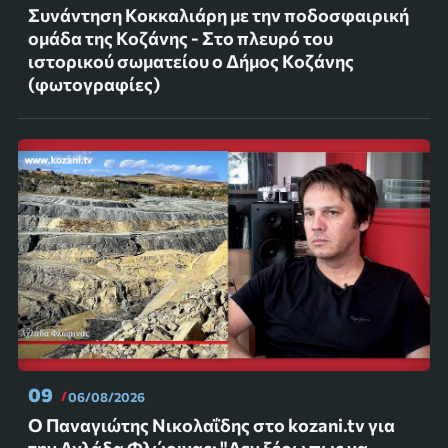
Συνάντηση Κοκκαλιάρη με την ποδοσφαιρική
ομάδα της Κοζάνης - Στο πλευρό του
ιστορικού σωματείου ο Δήμος Κοζάνης
(φωτογραφίες)
09
06/08/2026
Ο Παναγιώτης Νικολαΐδης στο kozani.tv για
την Αχλάδα Φλώρινας: "Δεν ξέρω πως να