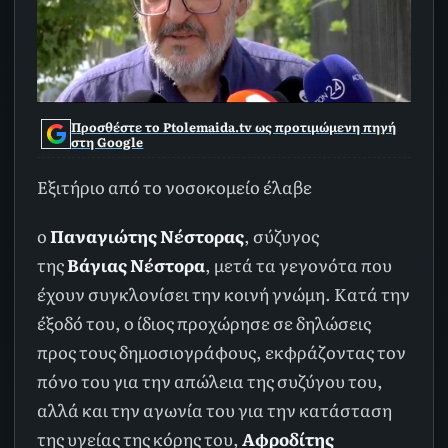
Προσθέστε το Ptolemaida.tv ως προτιμώμενη πηγή
στη Google
Εξιτήριο από το νοσοκομείο έλαβε
ο
Παναγιώτης Νέστορας
, σύζυγος
της
Βάγιας Νέστορα
, μετά τα γεγονότα που
έχουν συγκλονίσει την κοινή γνώμη. Κατά την
έξοδό του, ο ίδιος προχώρησε σε δηλώσεις
προς τους δημοσιογράφους, εκφράζοντας τον
πόνο του για την απώλεια της συζύγου του,
αλλά και την αγωνία του για την κατάσταση
της υγείας της κόρης του,
Αφροδίτης