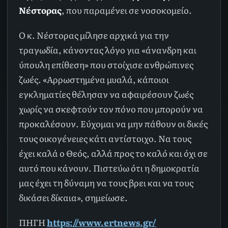
Νέστορας
, που παραμένει σε νοσοκομείο.
Ο κ. Νέστορας μίλησε αρχικά για την
τραγωδία, κάνοντας λόγο για «άνανδρη και
ύπουλη επίθεση» που στοίχισε ανθρώπινες
ζωές. «Αρρωστημένα μυαλά, κάποιοι
εγκληματίες θέλησαν να αφαιρέσουν ζωές
χωρίς να σκεφτούν τον πόνο που μπορούν να
προκαλέσουν. Εύχομαι να μην πάθουν οι δικές
τους οικογένειες κάτι αντίστοιχο. Να τους
έχει καλά ο Θεός, αλλά προς το καλό και όχι σε
αυτό που κάνουν. Πιστεύω ότι η δημοκρατία
μας έχει τη δύναμη να τους βρει και να τους
δικάσει δίκαια», σημείωσε.
ΠΗΓΗ
https://www.ertnews.gr/