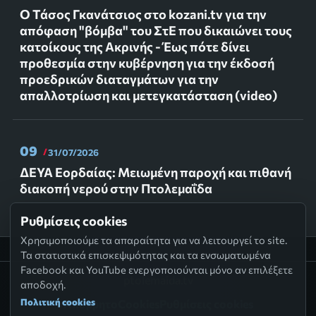
Ο Τάσος Γκανάτσιος στο kozani.tv για την
απόφαση "βόμβα" του ΣτΕ που δικαιώνει τους
κατοίκους της Ακρινής - Έως πότε δίνει
προθεσμία στην κυβέρνηση για την έκδοσή
προεδρικών διαταγμάτων για την
απαλλοτρίωση και μετεγκατάσταση (video)
09
31/07/2026
ΔΕΥΑ Εορδαίας: Μειωμένη παροχή και πιθανή
διακοπή νερού στην Πτολεμαΐδα
Ρυθμίσεις cookies
Χρησιμοποιούμε τα απαραίτητα για να λειτουργεί το site.
Τα στατιστικά επισκεψιμότητας και τα ενσωματωμένα
Facebook και YouTube ενεργοποιούνται μόνο αν επιλέξετε
ptolemaida.tv
αποδοχή.
Πολιτική cookies
Απόρρητο
Cookies
Ρυθμίσεις cookies