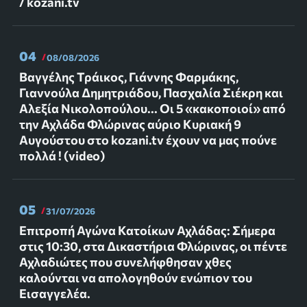
/ kozani.tv
04
08/08/2026
Βαγγέλης Τράικος, Γιάννης Φαρμάκης,
Γιαννούλα Δημητριάδου, Πασχαλία Σιέκρη και
Αλεξία Νικολοπούλου... Οι 5 «κακοποιοί» από
την Αχλάδα Φλώρινας αύριο Κυριακή 9
Αυγούστου στο kozani.tv έχουν να μας πούνε
πολλά ! (video)
05
31/07/2026
Επιτροπή Αγώνα Κατοίκων Αχλάδας: Σήμερα
στις 10:30, στα Δικαστήρια Φλώρινας, οι πέντε
Αχλαδιώτες που συνελήφθησαν χθες
καλούνται να απολογηθούν ενώπιον του
Εισαγγελέα.