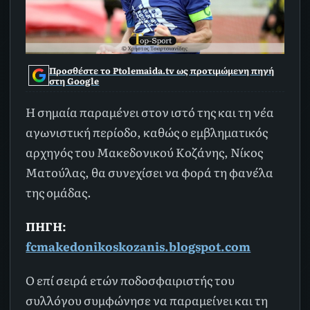
Προσθέστε το Ptolemaida.tv ως προτιμώμενη πηγή
στη Google
Η σημαία παραμένει στον ιστό της και τη νέα
αγωνιστική περίοδο, καθώς ο εμβληματικός
αρχηγός του Μακεδονικού Κοζάνης, Νίκος
Ματούλας, θα συνεχίσει να φορά τη φανέλα
της ομάδας.
ΠΗΓΗ:
fcmakedonikoskozanis.blogspot.com
Ο επί σειρά ετών ποδοσφαιριστής του
συλλόγου συμφώνησε να παραμείνει και τη