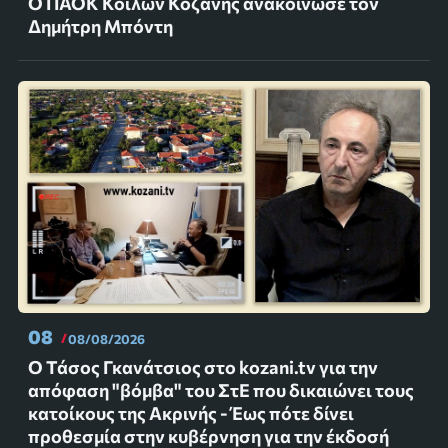
Ο ΠΑΟΚ Κοίλων Κοζάνης ανακοίνωσε τον
Δημήτρη Μπόντη
08
08/08/2026
Ο Τάσος Γκανάτσιος στο kozani.tv για την
απόφαση "βόμβα" του ΣτΕ που δικαιώνει τους
κατοίκους της Ακρινής - Έως πότε δίνει
προθεσμία στην κυβέρνηση για την έκδοσή