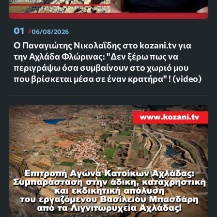
01
06/08/2026
Ο Παναγιώτης Νικολαΐδης στο kozani.tv για
την Αχλάδα Φλώρινας: "Δεν ξέρω πως να
περιγράψω όσα συμβαίνουν στο χωριό μου
που βρίσκεται μέσα σε έναν κρατήρα" ! (video)