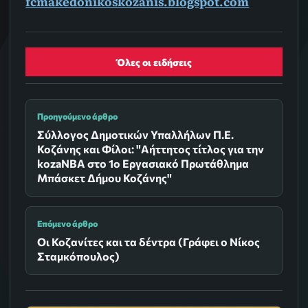
fcmakedonikoskozanis.blogspot.com
Όλες οι ειδήσεις
Προηγούμενο άρθρο
Σύλλογος Δημοτικών Υπαλλήλων Π.Ε.
Κοζάνης και Φίλοι: "Αήττητος τίτλος για την
kozaNBA στο 1ο Εργασιακό Πρωτάθλημα
Μπάσκετ Δήμου Κοζάνης"
Επόμενο άρθρο
Οι Κοζανίτες και τα δέντρα (Γράφει ο Νίκος
Σταμκόπουλος)